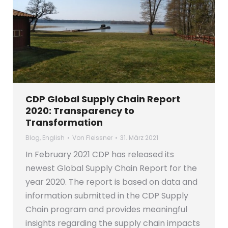
CDP Global Supply Chain Report
2020: Transparency to
Transformation
Blog
,
English
Von
Fleissner
31. März 2021
In February 2021 CDP has released its
newest Global Supply Chain Report for the
year 2020. The report is based on data and
information submitted in the CDP Supply
Chain program and provides meaningful
insights regarding the supply chain impacts