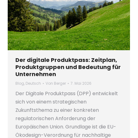
Der digitale Produktpass: Zeitplan,
Produktgruppen und Bedeutung für
Unternehmen
Blog
,
Deutsch
Von
Berger
7. Mai 2026
Der Digitale Produktpass (DPP) entwickelt
sich von einem strategischen
Zukunftsthema zu einer konkreten
regulatorischen Anforderung der
Europäischen Union. Grundlage ist die EU-
Ökodesign-Verordnung für nachhaltige