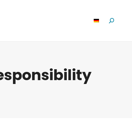
Software
News
Über Uns
Suchen:
esponsibility