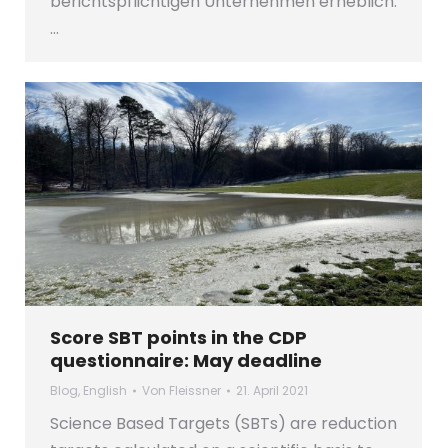
berichtspflichtigen Unternehmen erheblich.
…
Score SBT points in the CDP
questionnaire: May deadline
Blog
,
English
Von
Fleissner
21. April 2021
Science Based Targets (SBTs) are reduction