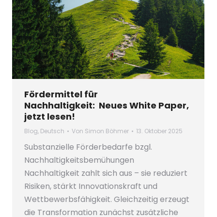
Fördermittel für
Nachhaltigkeit: Neues White Paper,
jetzt lesen!
Blog
,
Deutsch
Von
Simon Böhmer
13. Oktober 2025
Substanzielle Förderbedarfe bzgl.
Nachhaltigkeitsbemühungen
Nachhaltigkeit zahlt sich aus – sie reduziert
Risiken, stärkt Innovationskraft und
Wettbewerbsfähigkeit. Gleichzeitig erzeugt
die Transformation zunächst zusätzliche