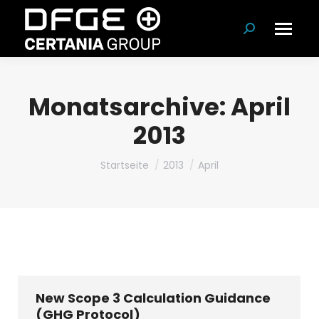
Suchen:
Monatsarchive:
April
2013
Du bist hier:
Startseite
2013
April
New Scope 3 Calculation Guidance
(GHG Protocol)