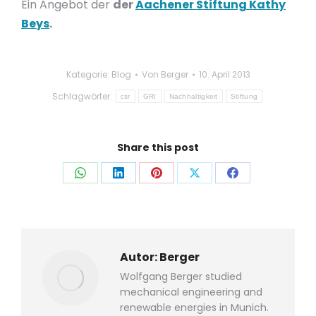
Ein Angebot der
der
Aachener Stiftung Kathy
Beys
.
Kategorie:
Blog
Von
Berger
10. April 2013
Schlagwörter:
csr
GRI
Nachhaltigkeit
Stiftung
Share this post
Auf
Auf
Auf
Auf
Auf
WhatsApp
LinkedIn
Pinterest
X
Facebook
teilen
teilen
teilen
teilen
teilen
Autor:
Berger
Wolfgang Berger studied
mechanical engineering and
renewable energies in Munich.