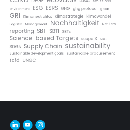
ecovadis
DFGE
emissions
EFRAG
ESG
ESRS
GHG
ghg protocol
environment
green
GRI
Klimastrategie
klimawandel
Klimaneutralität
Nachhaltigkeit
Logistik
Management
Net Zero
SBT
reporting
SBTI
SBTs
Science-based Targets
scope 3
SDG
sustainability
Supply Chain
SDGs
sustainable procurement
Sustainable development goals
tcfd
UNGC