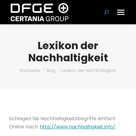
Suchen:
Lexikon der
Nachhaltigkeit
Du bist hier:
Startseite
Blog
Lexikon der Nachhaltigkeit
Schlagen Sie Nachhaltigkeitsbegriffe einfach
Online nach:
http://www.nachhaltigkeit.info/