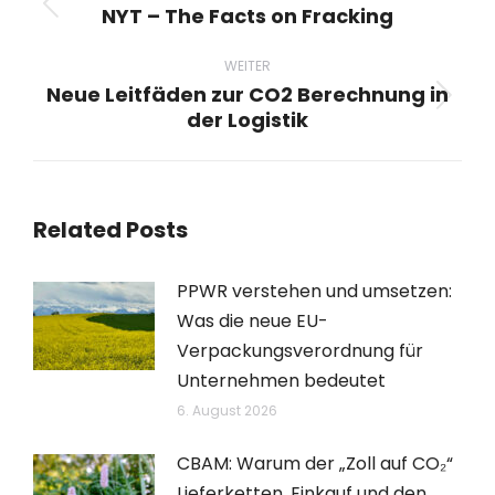
NYT – The Facts on Fracking
Vorheriger
Beitrag:
WEITER
Neue Leitfäden zur CO2 Berechnung in
Nächster
der Logistik
Beitrag:
Related Posts
PPWR verstehen und umsetzen:
Was die neue EU-
Verpackungsverordnung für
Unternehmen bedeutet
6. August 2026
CBAM: Warum der „Zoll auf CO₂“
Lieferketten, Einkauf und den