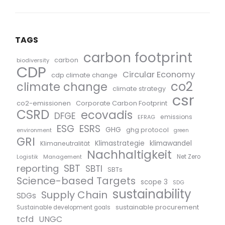
TAGS
carbon footprint
carbon
biodiversity
CDP
Circular Economy
cdp climate change
co2
climate change
climate strategy
csr
co2-emissionen
Corporate Carbon Footprint
CSRD
ecovadis
DFGE
emissions
EFRAG
ESG
ESRS
GHG
ghg protocol
environment
green
GRI
Klimastrategie
klimawandel
Klimaneutralität
Nachhaltigkeit
Logistik
Management
Net Zero
SBT
reporting
SBTI
SBTs
Science-based Targets
scope 3
SDG
sustainability
Supply Chain
SDGs
sustainable procurement
Sustainable development goals
tcfd
UNGC