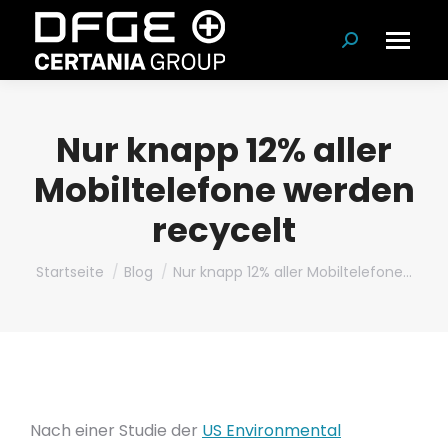
Suchen:
Nur knapp 12% aller
Mobiltelefone werden
recycelt
Du bist hier:
Startseite
Blog
Nur knapp 12% aller Mobiltelefone…
Nach einer Studie der
US Environmental