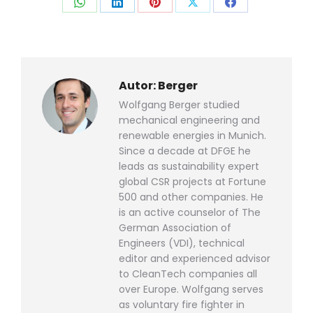
Auf
Auf
Auf
Auf
Auf
WhatsApp
LinkedIn
Pinterest
X
Facebook
teilen
teilen
teilen
teilen
teilen
Autor:
Berger
Wolfgang Berger studied
mechanical engineering and
renewable energies in Munich.
Since a decade at DFGE he
leads as sustainability expert
global CSR projects at Fortune
500 and other companies. He
is an active counselor of The
German Association of
Engineers (VDI), technical
editor and experienced advisor
to CleanTech companies all
over Europe. Wolfgang serves
as voluntary fire fighter in