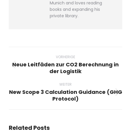
Munich and loves reading
books and expanding his
private library.
Beitragsnavigation
VORHERIGE
Neue Leitfäden zur CO2 Berechnung in
Vorheriger
der Logistik
Beitrag:
WEITER
New Scope 3 Calculation Guidance (GHG
Nächster
Protocol)
Beitrag:
Related Posts