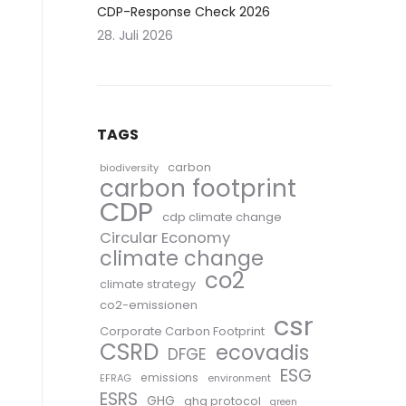
CDP-Response Check 2026
28. Juli 2026
TAGS
carbon
biodiversity
carbon footprint
CDP
cdp climate change
Circular Economy
climate change
co2
climate strategy
co2-emissionen
csr
Corporate Carbon Footprint
CSRD
ecovadis
DFGE
ESG
emissions
EFRAG
environment
ESRS
GHG
ghg protocol
green