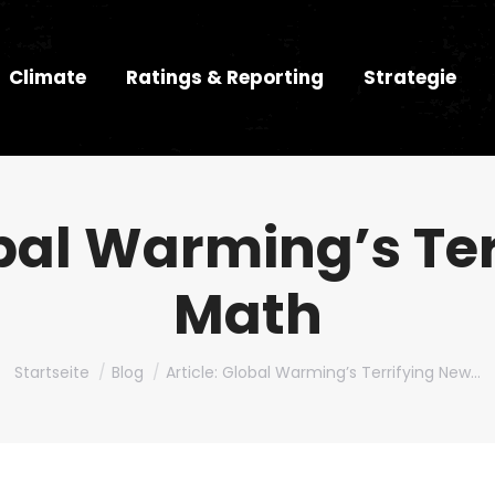
Climate
Ratings & Reporting
Strategie
obal Warming’s Te
Math
Du bist hier:
Startseite
Blog
Article: Global Warming’s Terrifying New…