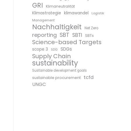
GRI
Klimaneutralität
Klimastrategie
klimawandel
Logistik
Management
Nachhaltigkeit
Net Zero
SBT
reporting
SBTI
SBTs
Science-based Targets
SDGs
scope 3
SDG
Supply Chain
sustainability
Sustainable development goals
tcfd
sustainable procurement
UNGC