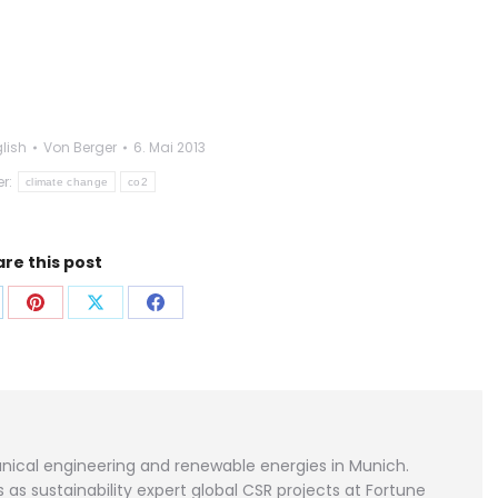
lish
Von
Berger
6. Mai 2013
er:
climate change
co2
re this post
f
Auf
Auf
Auf
p
nkedIn
Pinterest
X
Facebook
len
teilen
teilen
teilen
ical engineering and renewable energies in Munich.
as sustainability expert global CSR projects at Fortune