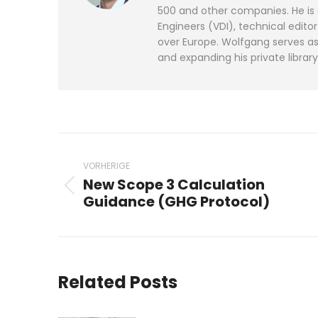
500 and other companies. He is
Engineers (VDI), technical edit
over Europe. Wolfgang serves as 
and expanding his private library
Beitragsnavigation
VORHERIGE
New Scope 3 Calculation
Vorheriger
Guidance (GHG Protocol)
Beitrag:
Related Posts