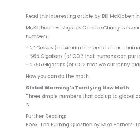
Read this interesting article by Bill McKibben i
McKibben investigates Climate Changes scena
numbers:
– 2° Celsius (maximum temperature rise hum
– 565 Gigatons (of CO2 that humans can pur i
– 2795 Gigatons (of CO2 that we currently pla
Now you can do the math.
Global Warming’s Terrifying New Math
Three simple numbers that add up to global 
is
Further Reading:
Book: The Burning Question by Mike Berners-L