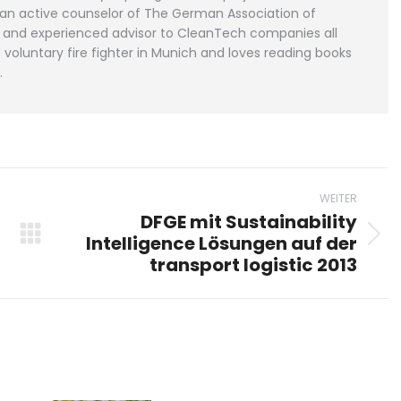
 an active counselor of The German Association of
or and experienced advisor to CleanTech companies all
voluntary fire fighter in Munich and loves reading books
.
WEITER
DFGE mit Sustainability
Intelligence Lösungen auf der
Nächster
transport logistic 2013
Beitrag: