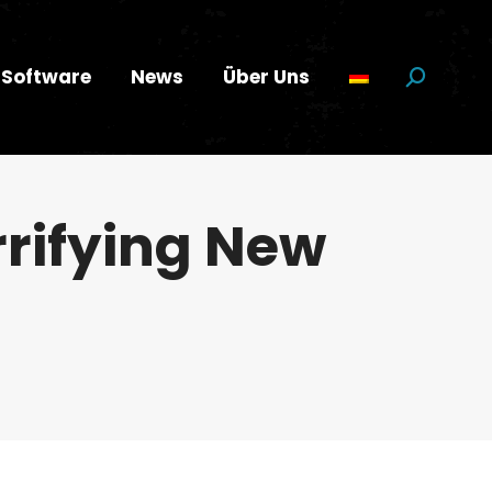
Software
News
Über Uns
Suchen:
rrifying New