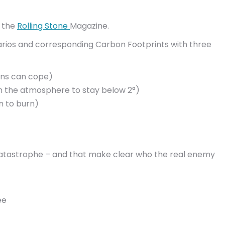
n the
Rolling Stone
Magazine.
rios and corresponding Carbon Footprints with three
ans can cope)
n the atmosphere to stay below 2°)
n to burn)
catastrophe – and that make clear who the real enemy
ee