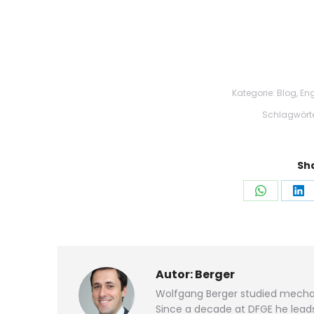
Kategorie:
Blog
,
Eng
Schlagwört
Sha
Auf
Au
WhatsAp
Li
teilen
tei
Autor:
Berger
Wolfgang Berger studied mechan
Since a decade at DFGE he leads 