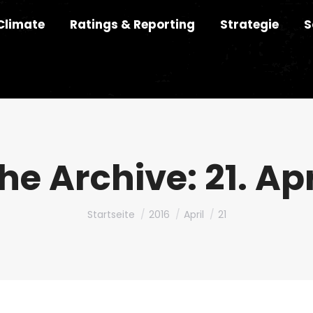
Climate
Ratings & Reporting
Strategie
S
he Archive:
21. Ap
Du bist hier:
Startseite
2016
April
21