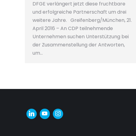
DFGE verlängert jetzt diese fruchtbare
und erfolgreiche Partnerschaft um drei
weitere Jahre. Greifenberg/München, 21.
April 2016 – An CDP teilnehmende
Unternehmen suchen Unterstützung bei
der Zusammenstellung der Antworten,
um…