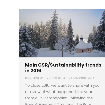
Main CSR/Sustainability trends
in 2016
Blog
,
English
Von
Fleissner
22. Dezember 2016
To close 2016, we want to share with you
a review of what happened this year
from a CSR standpoint. Following the
Paris Agreement This year, the Paris