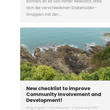
können, ist es von hoher Relevanz, dass
sich die verschiedenen Stakeholder-
Gruppen mit der…
New checklist to improve
Community Involvement and
Development!
Blog
,
English
Von
Fleissner
3. November 2016