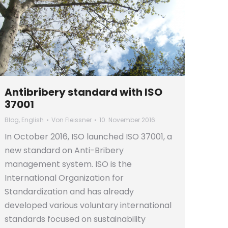
Antibribery standard with ISO
37001
Blog
,
English
Von
Fleissner
10. November 2016
In October 2016, ISO launched ISO 37001, a
new standard on Anti-Bribery
management system. ISO is the
International Organization for
Standardization and has already
developed various voluntary international
standards focused on sustainability