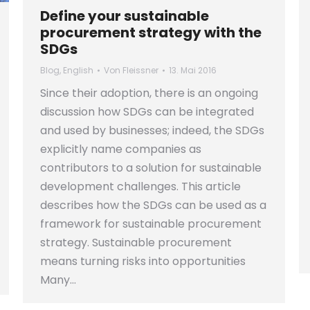
Define your sustainable
procurement strategy with the
SDGs
Blog
,
English
Von
Fleissner
13. Mai 2016
Since their adoption, there is an ongoing
discussion how SDGs can be integrated
and used by businesses; indeed, the SDGs
explicitly name companies as
contributors to a solution for sustainable
development challenges. This article
describes how the SDGs can be used as a
framework for sustainable procurement
strategy. Sustainable procurement
means turning risks into opportunities
Many…