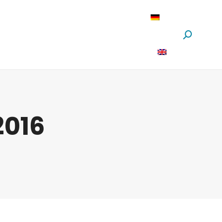
oftware
News
Über Uns
Suchen:
2016