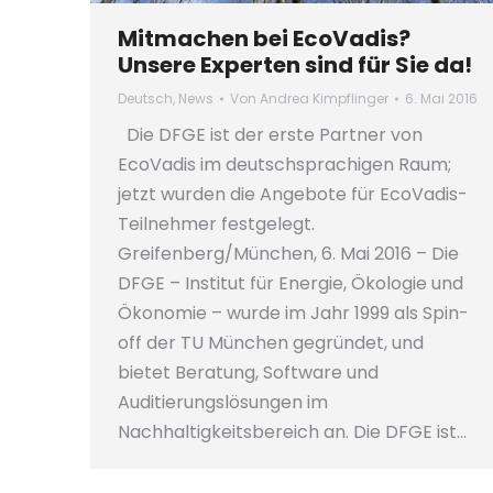
Mitmachen bei EcoVadis?
Unsere Experten sind für Sie da!
Deutsch
,
News
Von
Andrea Kimpflinger
6. Mai 2016
Die DFGE ist der erste Partner von
EcoVadis im deutschsprachigen Raum;
jetzt wurden die Angebote für EcoVadis-
Teilnehmer festgelegt.
Greifenberg/München, 6. Mai 2016 – Die
DFGE – Institut für Energie, Ökologie und
Ökonomie – wurde im Jahr 1999 als Spin-
off der TU München gegründet, und
bietet Beratung, Software und
Auditierungslösungen im
Nachhaltigkeitsbereich an. Die DFGE ist…