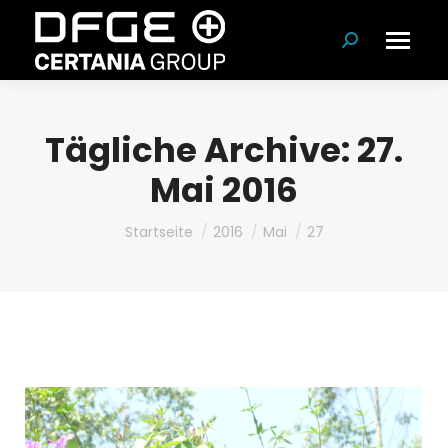
Suchen:
Tägliche Archive:
27.
Mai 2016
Du bist hier:
Startseite
2016
Mai
27