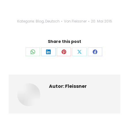
Kategorie:
Blog
,
Deutsch
Von
Fleissner
20. Mai 2016
Share this post
Auf
Auf
Auf
Auf
Auf
WhatsApp
LinkedIn
Pinterest
X
Facebook
teilen
teilen
teilen
teilen
teilen
Autor:
Fleissner