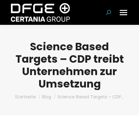
Suchen:
Science Based
Targets – CDP treibt
Unternehmen zur
Umsetzung
Du bist hier:
Startseite
Blog
Science Based Targets – CDP…