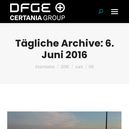
Suchen:
Tägliche Archive:
6.
Juni 2016
Du bist hier:
Startseite
2016
Juni
06