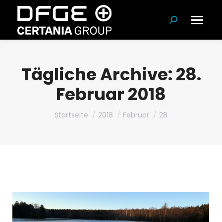
Suchen:
Tägliche Archive:
28.
Februar 2018
Du bist hier:
Startseite
2018
Februar
28