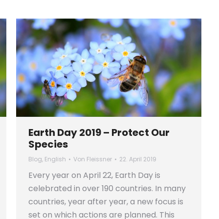
Earth Day 2019 – Protect Our
Species
Blog
,
English
Von
Fleissner
22. April 2019
Every year on April 22, Earth Day is
celebrated in over 190 countries. In many
countries, year after year, a new focus is
set on which actions are planned. This