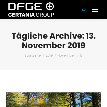
Suchen:
Tägliche Archive:
13.
November 2019
Du bist hier:
Startseite
2019
November
13