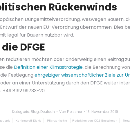
politischen Rückenwinds
uropäischen Düngemittelverordnung, weswegen Bauern, die 
n Entwurf der neuen EU-Verordnung übernommen. Dies bedeu
t legal für Bauern nutzbar wird.
 die DFGE
n reduzieren möchten oder anderweitig einen Beitrag zu
ise die
Definition einer Klimastrategie
, die Berechnung vo
 die Festlegung
ehrgeiziger wissenschaftlicher Ziele zur 
 oder an einer Unterstützung durch den DFGE weiter interes
: +49 8192 99733-20.
Kategorie:
Blog
,
Deutsch
Von
Fleissner
13. November 2019
ndustrie
Kohlenstoff-Dioxid
Pflanzenkohle
Reduktion von CO2-Emissionen
Terra