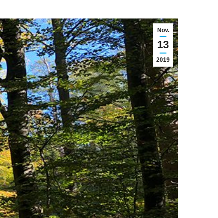
Nov.
13
2019