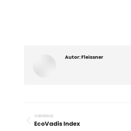
Autor:
Fleissner
Beitragsnavigation
VORHERIGE
EcoVadis Index
Vorheriger