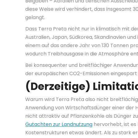
Beigaben – Abfällen und tierischen Ausscheidun
diese Weise wird verhindert, dass insgesamt 3
gelangt.
Dass Terra Preta nicht nur in klimatisch mit 
Australien, Japan, Südkorea, Skandinavien und
einem auf das andere Jahr von 130 Tonnen pro J
wodurch Treibhausgase in die Atmosphäre en
Bei konsequenter und breitflächiger Anwendung
der europäischen CO2-Emissionen eingespart
(Derzeitige) Limitat
Warum wird Terra Preta also nicht breitflächig
Anwendung von Wirtschaftsdünger einer der H
nicht attraktiv auf Pflanzenkohle als Dünger 
Gutachten zur Landnutzung
hervorhebt, ist e
Kostenstrukturen etwas ändert. Als zu stark e