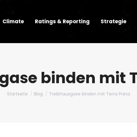
Climate
Ratings & Reporting
Strategie
gase binden mit T
Du bist hier:
Startseite
Blog
Treibhausgase binden mit Terra Preta