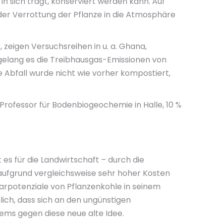
in sich trägt, konserviert werden kann. Auf
der Verrottung der Pflanze in die Atmosphäre
 zeigen Versuchsreihen in u. a. Ghana,
 gelang es die Treibhausgas-Emissionen von
e Abfall wurde nicht wie vorher kompostiert,
Professor für Bodenbiogeochemie in Halle, 10 %
es für die Landwirtschaft – durch die
ufgrund vergleichsweise sehr hoher Kosten
parpotenziale von Pflanzenkohle in seinem
ch, dass sich an den ungünstigen
ems gegen diese neue alte Idee.