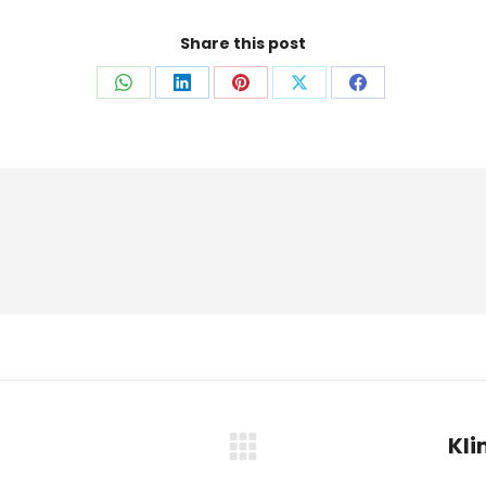
Share this post
Auf
Auf
Auf
Auf
Auf
WhatsApp
LinkedIn
Pinterest
X
Facebook
teilen
teilen
teilen
teilen
teilen
Kli
Nächster