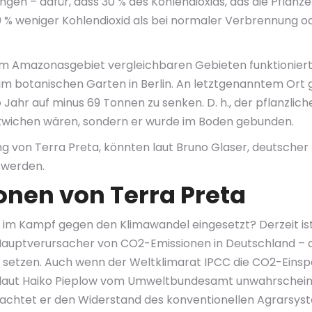
gen – dafür, dass 30 % des Kohlendioxids, das die Pflanze 
0 % weniger Kohlendioxid als bei normaler Verbrennung o
dem Amazonasgebiet vergleichbaren Gebieten funktioniert,
 im botanischen Garten in Berlin. An letztgenanntem Ort
ahr auf minus 69 Tonnen zu senken. D. h., der pflanzlich
twichen wären, sondern er wurde im Boden gebunden.
 von Terra Preta, könnten laut Bruno Glaser, deutscher 
 werden.
ionen von Terra Preta
 im Kampf gegen den Klimawandel eingesetzt? Derzeit ist 
auptverursacher von CO2-Emissionen in Deutschland – a
zu setzen. Auch wenn der Weltklimarat IPCC die CO2-Eins
s laut Haiko Pieplow vom Umweltbundesamt unwahrscheinli
rachtet er den Widerstand des konventionellen Agrarsyst