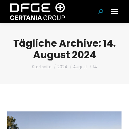
Suchen:
Tägliche Archive:
14.
August 2024
Du bist hier:
Startseite
2024
August
14