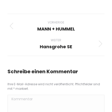
Facebook
X
Pinterest
LinkedIn
WhatsApp
teilen
teilen
teilen
teilen
teilen
Project
navigation
VORHERIGE
MANN + HUMMEL
Previous
project:
WEITER
Hansgrohe SE
Next
project:
Schreibe einen Kommentar
Ihre E-Mail-Adresse wird nicht veröffentlicht. Pflichtfelder sind
mit
*
markiert.
Kommentar