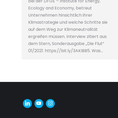
bei der DFGE – Institute for Energy,
Ecology and Economy, betreut
Unternehmen hinsichtlich ihrer
Klimastrategie und welche Schritte sie
auf dem Weg zur Klimaneutralität
ergreifen müssen. Interview zitiert aus
dem Stern, Sonderausgabe „Die Flut“
01/2021: https://bit.ly/3AKIBB5. Was…