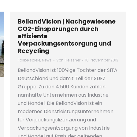
BellandVision | Nachgewiesene
CO2-Einsparungen durch
effiziente
Verpackungsentsorgung und
Recycling
Fallbeispiele
,
News
Von
Fleissner
10. November 2013
BellandVision ist 100%ige Tochter der SITA
Deutschland und damit Teil der SUEZ
Gruppe. Zu den 4.500 Kunden zählen
namhafte Unternehmen aus Industrie
und Handel. Die BellandVision ist ein
modernes Dienstleistungsunternehmen
für Verpackungslizenzierung und
Verpackungsentsorgung von Industrie
und Handel auf Basis der geltenden