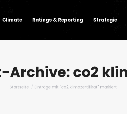
Climate
Ratings & Reporting
Strategie
-Archive:
co2 kli
Du bist hier:
Startseite
Einträge mit "co2 klimazertifikat" markiert.