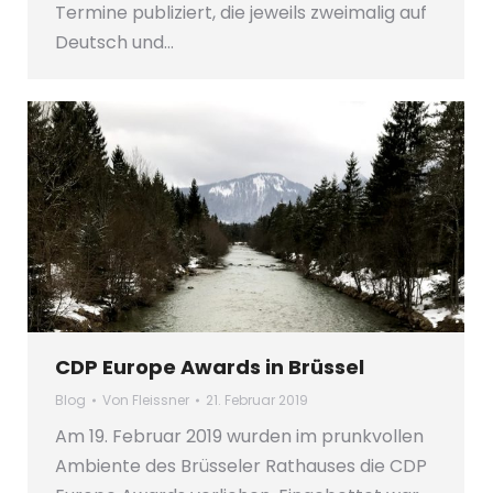
Termine publiziert, die jeweils zweimalig auf
Deutsch und…
CDP Europe Awards in Brüssel
Blog
Von
Fleissner
21. Februar 2019
Am 19. Februar 2019 wurden im prunkvollen
Ambiente des Brüsseler Rathauses die CDP