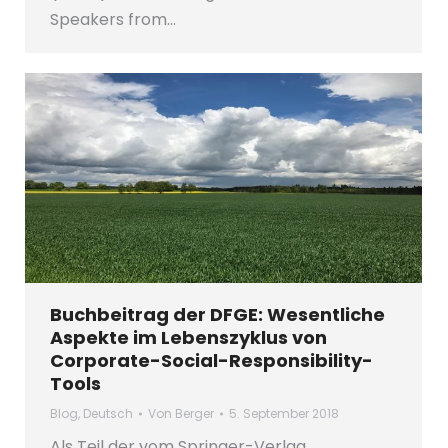
Speakers from…
Buchbeitrag der DFGE: Wesentliche
Aspekte im Lebenszyklus von
Corporate-Social-Responsibility-
Tools
Blog
,
Deutsch
Von
Berger
5. September 2018
Als Teil der vom Springer-Verlag