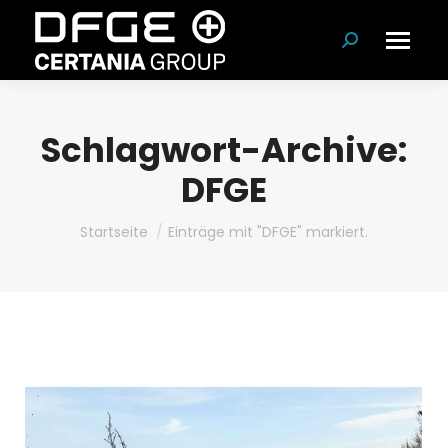
Suchen:
Schlagwort-Archive:
DFGE
Du bist hier:
Startseite
Einträge mit "DFGE" markiert.