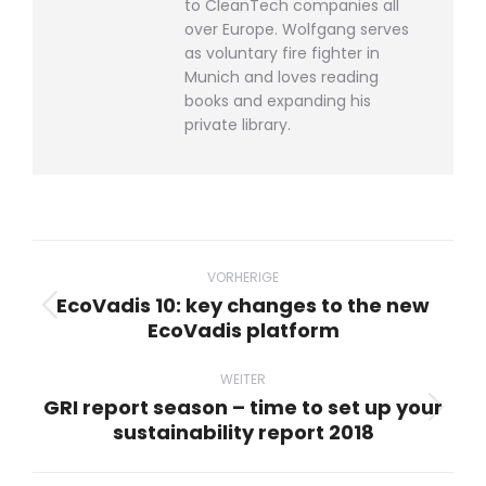
to CleanTech companies all
over Europe. Wolfgang serves
as voluntary fire fighter in
Munich and loves reading
books and expanding his
private library.
Beitragsnavigation
VORHERIGE
EcoVadis 10: key changes to the new
Vorheriger
EcoVadis platform
Beitrag:
WEITER
GRI report season – time to set up your
Nächster
sustainability report 2018
Beitrag: