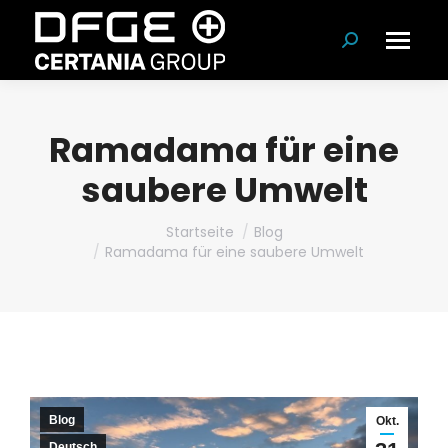
Suchen:
Ramadama für eine
saubere Umwelt
Du bist hier:
Startseite
Blog
Ramadama für eine saubere Umwelt
Blog
Okt.
Deutsch