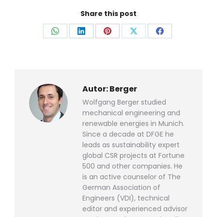
Share this post
Auf
Auf
Auf
Auf
Auf
WhatsApp
LinkedIn
Pinterest
X
Facebook
teilen
teilen
teilen
teilen
teilen
Autor:
Berger
Wolfgang Berger studied
mechanical engineering and
renewable energies in Munich.
Since a decade at DFGE he
leads as sustainability expert
global CSR projects at Fortune
500 and other companies. He
is an active counselor of The
German Association of
Engineers (VDI), technical
editor and experienced advisor