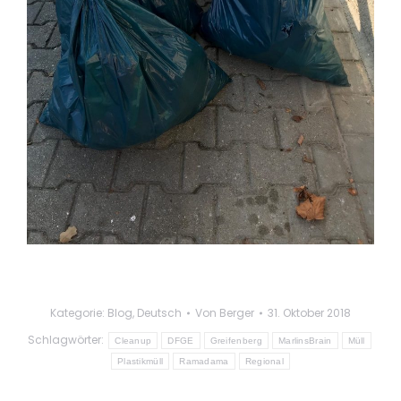
Kategorie:
Blog
,
Deutsch
Von
Berger
31. Oktober 2018
Schlagwörter:
Cleanup
DFGE
Greifenberg
MarlinsBrain
Müll
Plastikmüll
Ramadama
Regional