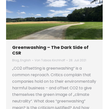
Greenwashing – The Dark Side of
CSR
Blog
,
English
Von
Tobias Kirchhoff
28. Juli 2021
„CO2 offsetting is greenwashing“ is a
common reproach. Critics complain that
companies hold on to their environmentally
harmful business – and offset CO2 to give
themselves the green image of „climate
neutrality“. What does “greenwashing”
mean? Is the criticism justified? And how