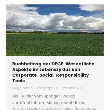
Buchbeitrag der DFGE: Wesentliche
Aspekte im Lebenszyklus von
Corporate-Social-Responsibility-
Tools
Blog
,
Deutsch
Von
Berger
5. September 2018
Als Teil der vom Springer-Verlag
veröffentlichten „Management-Reihe
Corporate Social Responsiblity“ (Hrsg. René