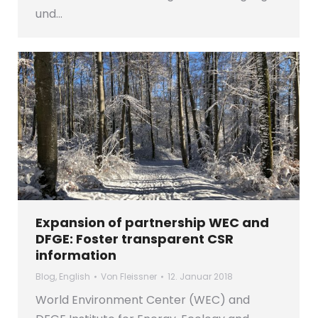
und…
Expansion of partnership WEC and
DFGE: Foster transparent CSR
information
Blog
,
English
Von
Fleissner
12. Januar 2018
World Environment Center (WEC) and