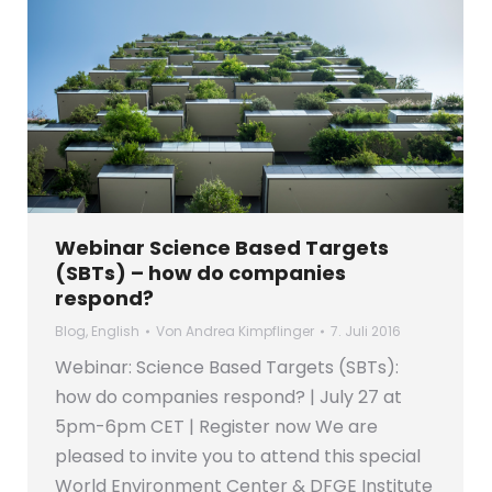
Webinar Science Based Targets
(SBTs) – how do companies
respond?
Blog
,
English
Von
Andrea Kimpflinger
7. Juli 2016
Webinar: Science Based Targets (SBTs):
how do companies respond? | July 27 at
5pm-6pm CET | Register now We are
pleased to invite you to attend this special
World Environment Center & DFGE Institute