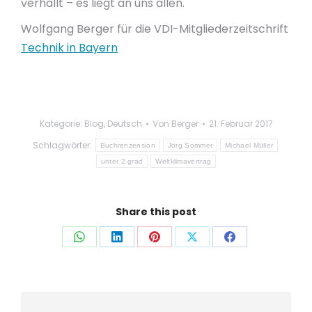
verhallt – es liegt an uns allen.
Wolfgang Berger für die VDI-Mitgliederzeitschrift
Technik in Bayern
Kategorie:
Blog
,
Deutsch
Von
Berger
21. Februar 2017
Schlagwörter:
Buchrenzension
Jörg Sommer
Michael Müller
unter 2 grad
Weltklimavertrag
Share this post
Auf
Auf
Auf
Auf
Auf
WhatsApp
LinkedIn
Pinterest
X
Facebook
teilen
teilen
teilen
teilen
teilen