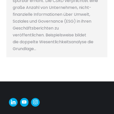
spürbar erhöht. Die CSRD verpflichtet eine
große Anzahl von Unternehmen, nicht-
finanzielle Informationen über Umwelt,
Soziales und Governance (ESG) in ihren
Geschäftsberichten zu
veröffentlichen. Beispielsweise bildet
die doppelte Wesentlichkeitsanalyse die
Grundlage…