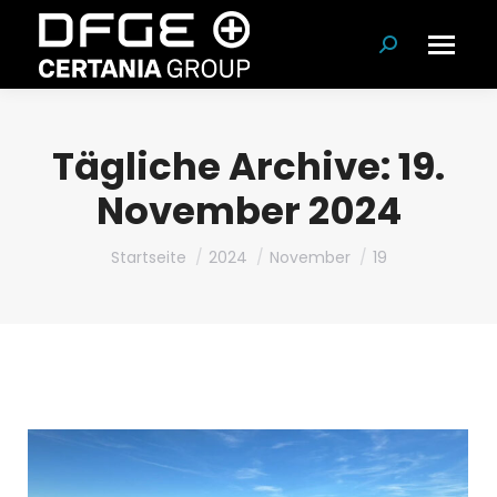
Suchen:
Tägliche Archive:
19.
November 2024
Du bist hier:
Startseite
2024
November
19