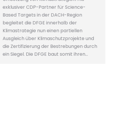
exklusiver CDP-Partner für Science-
Based Targets in der DACH-Region
begleitet die DFGE innerhalb der
Klimastrategie nun einen partiellen
Ausgleich über Klimaschutzprojekte und
die Zertifizierung der Bestrebungen durch
ein Siegel. Die DFGE baut somit ihren…
CDP Scores für das Berichtsjahr
2018 veröffentlicht: DFGE-
Kunden mit hervorragenden