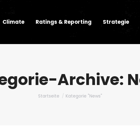
Climate
Ratings & Reporting
Strategie
egorie-Archive:
N
Du bist hier:
Startseite
Kategorie "News"