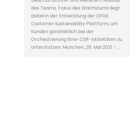
Geschäftsführer und weiterem Ausbau
des Teams. Fokus des Wachstums liegt
dabei in der Entwicklung der DFGE
Customer Sustainability Plattform, um
Kunden ganzheitlich bei der
Orchestrierung Ihrer CSR-Aktivitäten zu
unterstützen. München, 26. Mai 2021 –…
DFGE erneuert Partnerschaft
mit CDP und wird zum ersten
CDP Science Based Targets
Partner