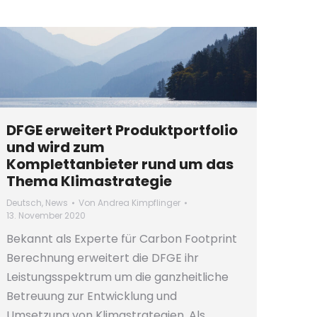
DFGE erweitert Produktportfolio
und wird zum
Komplettanbieter rund um das
Thema Klimastrategie
Deutsch
,
News
Von
Andrea Kimpflinger
13. November 2020
Bekannt als Experte für Carbon Footprint
Berechnung erweitert die DFGE ihr
Leistungsspektrum um die ganzheitliche
Betreuung zur Entwicklung und
Umsetzung von Klimastrategien. Als