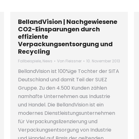
BellandVision | Nachgewiesene
CO2-Einsparungen durch
effiziente
Verpackungsentsorgung und
Recycling
Fallbeispiele
,
News
Von
Fleissner
10. November 2013
BellandVision ist 100%ige Tochter der SITA
Deutschland und damit Teil der SUEZ
Gruppe. Zu den 4.500 Kunden zählen
namhafte Unternehmen aus Industrie
und Handel. Die BellandVision ist ein
modernes Dienstleistungsunternehmen
für Verpackungslizenzierung und
Verpackungsentsorgung von Industrie
und Handel auf Basis der geltenden