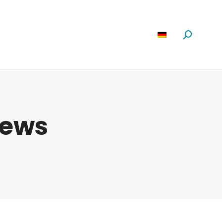
Software
News
Über Uns
Suchen:
ews