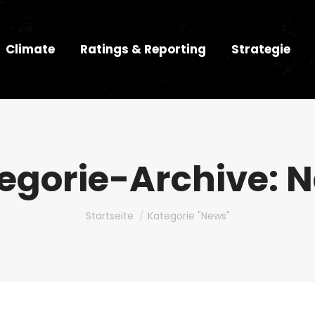
Climate
Ratings & Reporting
Strategie
egorie-Archive:
N
Du bist hier:
Startseite
Kategorie "News"