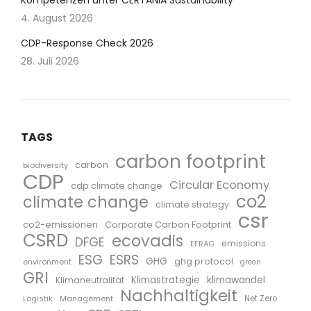
Kompetenzen unter CERTANIA Sustainability
4. August 2026
CDP-Response Check 2026
28. Juli 2026
TAGS
carbon footprint
carbon
biodiversity
CDP
Circular Economy
cdp climate change
co2
climate change
climate strategy
csr
co2-emissionen
Corporate Carbon Footprint
CSRD
ecovadis
DFGE
emissions
EFRAG
ESG
ESRS
GHG
ghg protocol
environment
green
GRI
Klimastrategie
klimawandel
Klimaneutralität
Nachhaltigkeit
Logistik
Management
Net Zero