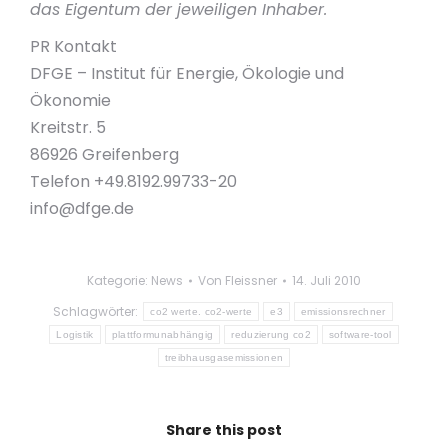
das Eigentum der jeweiligen Inhaber.
PR Kontakt
DFGE – Institut für Energie, Ökologie und
Ökonomie
Kreitstr. 5
86926 Greifenberg
Telefon +49.8192.99733-20
info@dfge.de
Kategorie:
News
Von
Fleissner
14. Juli 2010
Schlagwörter:
co2 werte. co2-werte
e3
emissionsrechner
Logistik
plattformunabhängig
reduzierung co2
software-tool
treibhausgasemissionen
Share this post