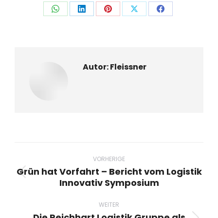
Auf
Auf
Auf
Auf
Auf
WhatsApp
LinkedIn
Pinterest
X
Facebook
teilen
teilen
teilen
teilen
teilen
Autor:
Fleissner
Beitragsnavigation
VORHERIGE
Grün hat Vorfahrt – Bericht vom Logistik
Vorheriger
Innovativ Symposium
Beitrag:
WEITER
Die Reichhart Logistik Gruppe als