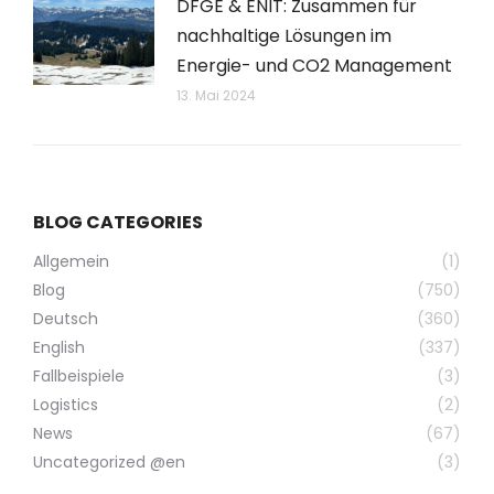
DFGE & ENIT: Zusammen für
nachhaltige Lösungen im
Energie- und CO2 Management
13. Mai 2024
BLOG CATEGORIES
Allgemein
(1)
Blog
(750)
Deutsch
(360)
English
(337)
Fallbeispiele
(3)
Logistics
(2)
News
(67)
Uncategorized @en
(3)