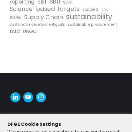
SBT
reporting
SBTI
SBTs
Science-based Targets
scope 3
SDG
sustainability
Supply Chain
SDGs
sustainable procurement
Sustainable development goals
tcfd
UNGC
DFGE Cookie Settings
We use cookies on our website to give you the most