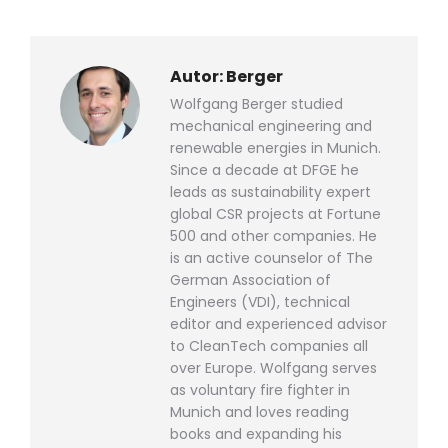
WhatsApp
LinkedIn
Pinterest
X
Facebook
teilen
teilen
teilen
teilen
teilen
Autor:
Berger
Wolfgang Berger studied
mechanical engineering and
renewable energies in Munich.
Since a decade at DFGE he
leads as sustainability expert
global CSR projects at Fortune
500 and other companies. He
is an active counselor of The
German Association of
Engineers (VDI), technical
editor and experienced advisor
to CleanTech companies all
over Europe. Wolfgang serves
as voluntary fire fighter in
Munich and loves reading
books and expanding his