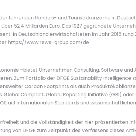
der führenden Handels- und Touristikkonzerne in Deutschl
r 52,4 Milliarden Euro. Das 1927 gegründete Unternehme
sent. In Deutschland erwirtschafteten im Jahr 2015 rund 
 unter https://www.rewe-group.com/de
 Ökonomie –bietet Unternehmen Consulting, Software und A
ieren. Zum Portfolio der DFGE Sustainability Intelligen
ensweiter Carbon Footprints als auch Produktökobilanze
N Global Compact, Global Reporting Initiative (GRI) oder
DFGE auf internationalen Standards und wissenschaftliche
freiheit und die Vollständigkeit der hier präsentierten I
ertung von DFGE zum Zeitpunkt des Verfassens dieses Art