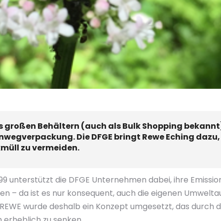
s großen Behältern (auch als Bulk Shopping bekannt)
inwegverpackung. Die DFGE bringt Rewe Eching dazu,
müll zu vermeiden.
999 unterstützt die DFGE Unternehmen dabei, ihre Emissione
ken – da ist es nur konsequent, auch die eigenen Umwelt
tte REWE wurde deshalb ein Konzept umgesetzt, das durc
h erheblich zu senken.