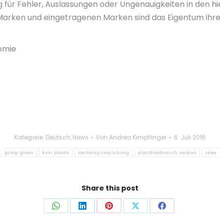
ür Fehler, Auslassungen oder Ungenauigkeiten in den hie
 Marken und eingetragenen Marken sind das Eigentum ihre
nomie
Kategorie:
Deutsch
,
News
Von
Andrea Kimpflinger
6. Juli 2016
going green
kein plastik
mehrweg verpackung
plastikverbrauch senken
rewe
Share this post
Auf
Auf
Auf
Auf
Auf