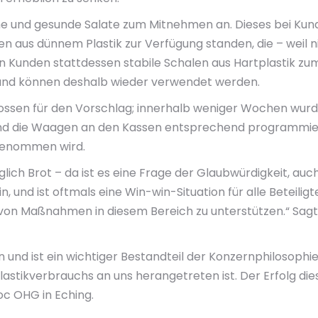
sche und gesunde Salate zum Mitnehmen an. Dieses bei Ku
en aus dünnem Plastik zur Verfügung standen, die – weil 
n Kunden stattdessen stabile Schalen aus Hartplastik zum
 und können deshalb wieder verwendet werden.
ossen für den Vorschlag; innerhalb weniger Wochen wurd
und die Waagen an den Kassen entsprechend programmiert
fgenommen wird.
lich Brot – da ist es eine Frage der Glaubwürdigkeit, auch
n, und ist oftmals eine Win-win-Situation für alle Beteilig
von Maßnahmen in diesem Bereich zu unterstützen.“ Sagt
und ist ein wichtiger Bestandteil der Konzernphilosophie.
lastikverbrauchs an uns herangetreten ist. Der Erfolg d
oc OHG in Eching.