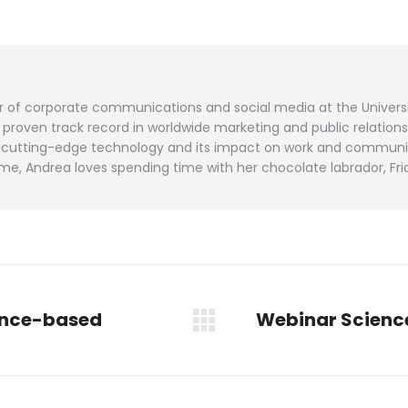
WhatsApp
LinkedIn
Pinterest
X
Facebook
teilen
teilen
teilen
teilen
teilen
or of corporate communications and social media at the Universi
roven track record in worldwide marketing and public relation
and cutting-edge technology and its impact on work and communi
me, Andrea loves spending time with her chocolate labrador, Fri
ence-based
Webinar Science
Nächster
Beitrag: