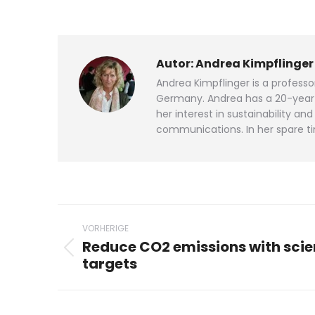
Autor:
Andrea Kimpflinger
Andrea Kimpflinger is a profess
Germany. Andrea has a 20-year p
her interest in sustainability 
communications. In her spare ti
Beitragsnavigation
VORHERIGE
Reduce CO2 emissions with sci
Vorheriger
targets
Beitrag: