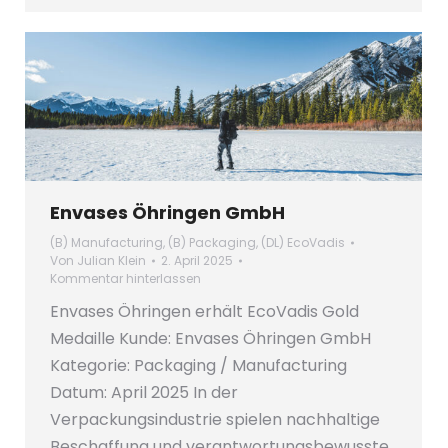
Envases Öhringen GmbH
(B) Manufacturing
,
(B) Packaging
,
(DL) EcoVadis
Von
Julian Klein
2. April 2025
Kommentar hinterlassen
Envases Öhringen erhält EcoVadis Gold
Medaille Kunde: Envases Öhringen GmbH
Kategorie: Packaging / Manufacturing
Datum: April 2025 In der
Verpackungsindustrie spielen nachhaltige
Beschaffung und verantwortungsbewusste