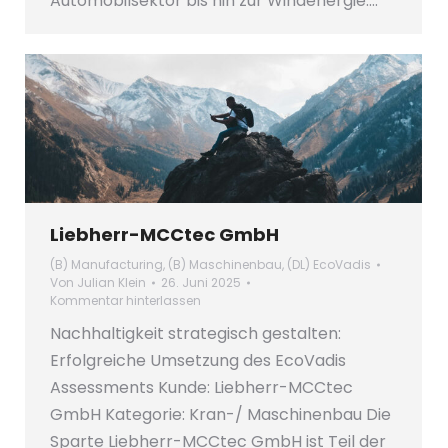
Automobilsektor bis hin zur Windenergie.…
Liebherr-MCCtec GmbH
(B) Manufacturing
,
(B) Maschinenbau
,
(DL) EcoVadis
Von
Julian Klein
26. Juni 2025
Kommentar hinterlassen
Nachhaltigkeit strategisch gestalten:
Erfolgreiche Umsetzung des EcoVadis
Assessments Kunde: Liebherr-MCCtec
GmbH Kategorie: Kran-/ Maschinenbau Die
Sparte Liebherr-MCCtec GmbH ist Teil der