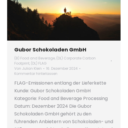
Gubor Schokoladen GmbH
(B) Food and Beverage
,
(DL) Corporate Carbon
Footprint
,
(DL) FLAG
Von
Julian Klein
16. Dezember 2024
Kommentar hinterlassen
FLAG-Emissionen entlang der Lieferkette
Kunde: Gubor Schokoladen GmbH
Kategorie: Food and Beverage Processing
Datum: Dezember 2024 Die Gubor
Schokoladen GmbH gehört zu den
führenden Anbietern von Schokoladen- und