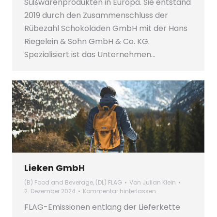
Süßwarenprodukten in Europa. Sie entstand
2019 durch den Zusammenschluss der
Rübezahl Schokoladen GmbH mit der Hans
Riegelein & Sohn GmbH & Co. KG.
Spezialisiert ist das Unternehmen…
Lieken GmbH
(B) Food and Beverage
,
(DL) FLAG
Von
Julian Klein
2. Dezember 2024
Kommentar hinterlassen
FLAG-Emissionen entlang der Lieferkette