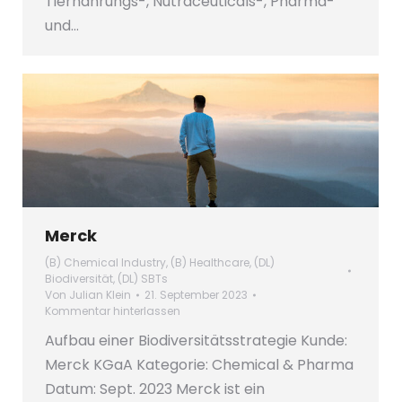
Tiernahrungs-, Nutraceuticals-, Pharma-
und…
Merck
(B) Chemical Industry
,
(B) Healthcare
,
(DL)
Biodiversität
,
(DL) SBTs
Von
Julian Klein
21. September 2023
Kommentar hinterlassen
Aufbau einer Biodiversitätsstrategie Kunde:
Merck KGaA Kategorie: Chemical & Pharma
Datum: Sept. 2023 Merck ist ein