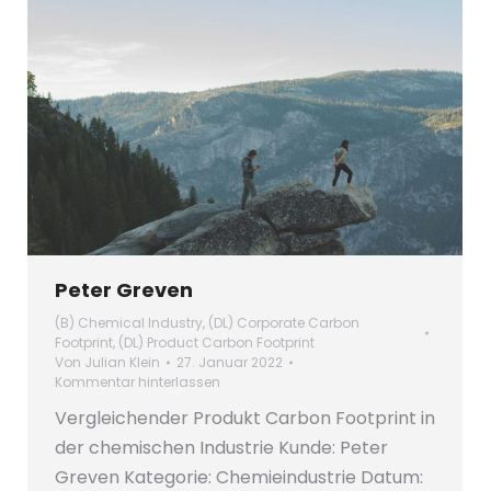
Peter Greven
(B) Chemical Industry
,
(DL) Corporate Carbon
Footprint
,
(DL) Product Carbon Footprint
Von
Julian Klein
27. Januar 2022
Kommentar hinterlassen
Vergleichender Produkt Carbon Footprint in
der chemischen Industrie Kunde: Peter
Greven Kategorie: Chemieindustrie Datum: