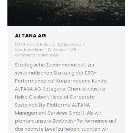
ALTANA AG
(B) Chemical Industry
,
(DL) EcoVadis
Von
Julian Klein
13. Oktober 2025
Kommentar hinterlassen
Strategische Zusammenarbeit zur
systematischen Stärkung der ESG-
Performance auf Konzernebene Kunde:
ALTANA AG Kategorie: Chemieindustrie
Heiko Giesbert Head of Corporate
Sustainability Platforms, ALTANA
Management Services GmbH „Als wir
planten, unsere EcoVadis-Performance auf
das nächste Level zu heben, suchten wir