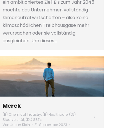
ein ambitioniertes Ziel: Bis zum Jahr 2045
möchte das Unternehmen vollständig
klimaneutral wirtschaften – also keine
klimaschädlichen Treibhausgase mehr
verursachen oder sie vollständig
ausgleichen. Um dieses…
Merck
(B) Chemical Industry
,
(B) Healthcare
,
(DL)
Biodiversität
,
(DL) SBTs
Von
Julian Klein
21. September 2023