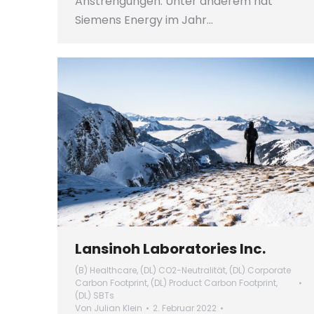
Anstrengungen. Unter anderem hat
Siemens Energy im Jahr…
Lansinoh Laboratories Inc.
(B) Healthcare
,
(DL) CO2-Neutralität
,
(DL) Corporate
Carbon Footprint
,
(DL) Product Carbon Footprint
,
(DL) SBTs
Von
Julian Klein
2. Februar 2022