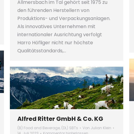
Allmersbach im Tal gehört seit 1975 zu
den führenden Herstellern von
Produktions- und Verpackungsanlagen.
Als innovatives Unternehmen mit
internationaler Ausrichtung verfolgt
Harro Höfliger nicht nur höchste
Qualitätsstandards,…
Alfred Ritter GmbH & Co. KG
(B) Food and Beverage
,
(DL) SBTs
Von
Julian Klein
14. Juli 2023
Kommentar hinterlassen