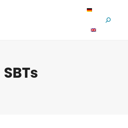
oftware
News
Über Uns
Suchen:
) SBTs