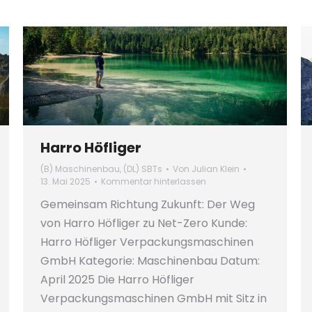
Harro Höfliger
(B) Maschinenbau
,
(DL) SBTs
Von
Julian Klein
13. Mai 2025
Kommentar hinterlassen
Gemeinsam Richtung Zukunft: Der Weg
von Harro Höfliger zu Net-Zero Kunde:
Harro Höfliger Verpackungsmaschinen
GmbH Kategorie: Maschinenbau Datum:
April 2025 Die Harro Höfliger
Verpackungsmaschinen GmbH mit Sitz in