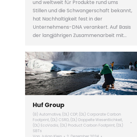
und weltweit für Produkte rund ums
Stillen und die Schwangerschaft bekannt,
hat Nachhaltigkeit fest in der
Unternehmens-DNA verankert. Auf Basis
der langjährigen Zusammenarbeit mit…
Huf Group
(B) Automotive
,
(DL) CDP
,
(DL) Corporate Carbon
Footprint
,
(DL) CSRD
,
(DL) Doppelte Wesentlichkeit
,
(DL) EcoVadis
,
(DL) Product Carbon Footprint
,
(DL)
SBTs
Von
Julian Klein
2. Dezember 2024