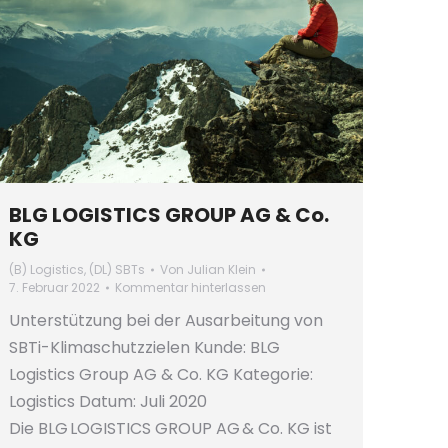
BLG LOGISTICS GROUP AG & Co.
KG
(B) Logistics
,
(DL) SBTs
Von
Julian Klein
7. Februar 2022
Kommentar hinterlassen
Unterstützung bei der Ausarbeitung von
SBTi-Klimaschutzzielen Kunde: BLG
Logistics Group AG & Co. KG Kategorie:
Logistics Datum: Juli 2020
Die BLG LOGISTICS GROUP AG & Co. KG ist