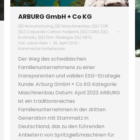
ARBURG GmbH + Co KG
(B) Manufacturing
,
(B) Maschinenbau
,
(DL) CDP
,
(DL) Corporate Carbon Footprint
,
(DL) CSRD
,
(DL)
EcoVadis
,
(DL) ESG-Strategie
,
(DL) SBTs
Von
Julian Klein
26. April 2023
Kommentar hinterlassen
Der Weg des schwäbischen
Familienunternehmens zu einer
transparenten und validen ESG-Strategie
Kunde: Arburg GmbH + Co KG Kategorie:
Maschinenbau Datum: April 2023 ARBURG
ist ein traditionsreiches
Familienunternehmen in der dritten
Generation mit Stammsitz in
Deutschland, das zu den führenden
Anbietern von Spritzgießmaschinen für