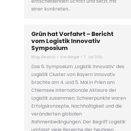
entscheidenden Schritt und setzt mit
einer konkreten…
Grün hat Vorfahrt – Bericht
vom Logistik Innovativ
Symposium
Blog
,
Deutsch
Von
Berger
7. Juli 2010
Das 6. Symposium ‚Logistik Innovativ‘ des
Logistik Cluster von Bayern Innovativ
brachte am 4. und 5. Mai in Prien am
Chiemsee internationale Akteure der
Logistik zusammen. Schwerpunkte waren
Erfolgskonzepte, Nachhaltigkeit und die
veränderten globalen
Rahmenbedingungen. Der Begriff Logistik
umfasst viele Bereiche der heutigen