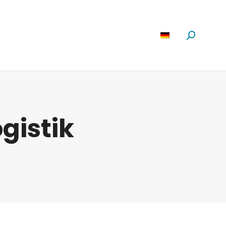
Software
News
Über Uns
Suchen:
gistik