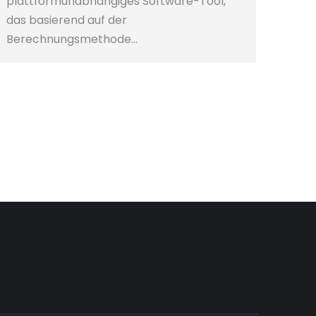
plattformunabhängiges Software-Tool,
das basierend auf der
Berechnungsmethode…