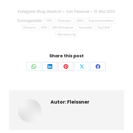
Kategorie:
Blog
,
Deutsch
Von
Fleissner
13. Mai 2020
Schlagwörter:
CFS
Chairman
DQS
Expertenkomitee
Fleissner
GRI
GRI-Richtlinien
Kontrolle
Tax2019
Übersetzung
Share this post
Auf
Auf
Auf
Auf
Auf
WhatsApp
LinkedIn
Pinterest
X
Facebook
teilen
teilen
teilen
teilen
teilen
Autor:
Fleissner