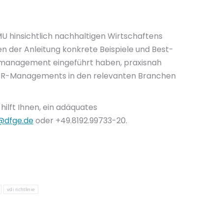
 KMU hinsichtlich nachhaltigen Wirtschaftens
ben der Anleitung konkrete Beispiele und Best-
itsmanagement eingeführt haben, praxisnah
s CSR-Managements in den relevanten Branchen
hilft Ihnen, ein adäquates
@dfge.de
oder +49.8192.99733-20.
vdi richtlinie