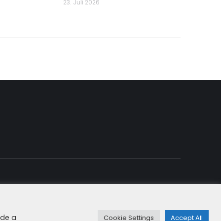
23. Juli 2026
rung & Cookies
+49 8192 99 7 33-20
info@dfge.de
ide a
Cookie Settings
Accept All