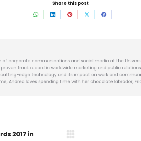
Share this post
Auf
Auf
Auf
Auf
Auf
WhatsApp
LinkedIn
Pinterest
X
Facebook
teilen
teilen
teilen
teilen
teilen
or of corporate communications and social media at the Universi
roven track record in worldwide marketing and public relation
and cutting-edge technology and its impact on work and communi
me, Andrea loves spending time with her chocolate labrador, Fri
rds 2017 in
Nächster