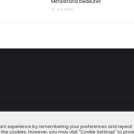
Mittelstand bedeutet
23. Juli 2026
Impressum
Datenschutzerklä
vant experience by remembering your preferences and repeat
all the cookies. However, you may visit "Cookie Settings" to prov