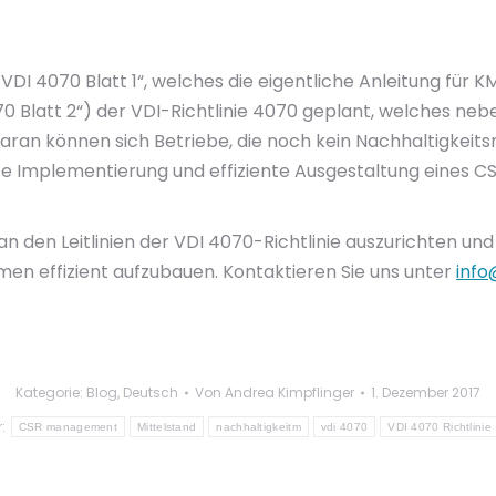
. „VDI 4070 Blatt 1“, welches die eigentliche Anleitung für
 4070 Blatt 2“) der VDI-Richtlinie 4070 geplant, welches ne
 Daran können sich Betriebe, die noch kein Nachhaltigke
afte Implementierung und effiziente Ausgestaltung eine
an den Leitlinien der VDI 4070-Richtlinie auszurichten und 
men effizient aufzubauen. Kontaktieren Sie uns unter
info
Kategorie:
Blog
,
Deutsch
Von
Andrea Kimpflinger
1. Dezember 2017
r:
CSR management
Mittelstand
nachhaltigkeitm
vdi 4070
VDI 4070 Richtlinie