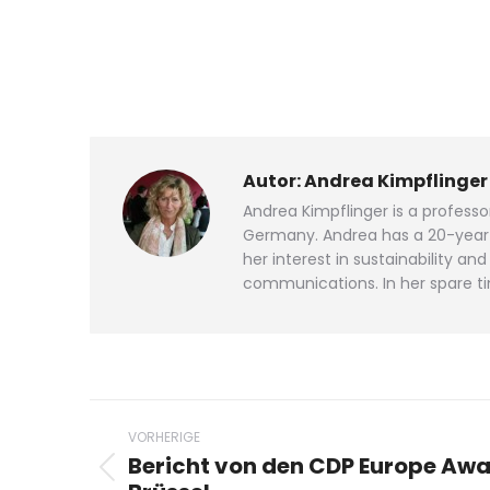
Autor:
Andrea Kimpflinger
Andrea Kimpflinger is a profess
Germany. Andrea has a 20-year p
her interest in sustainability 
communications. In her spare ti
Beitragsnavigation
VORHERIGE
Bericht von den CDP Europe Awa
Vorheriger