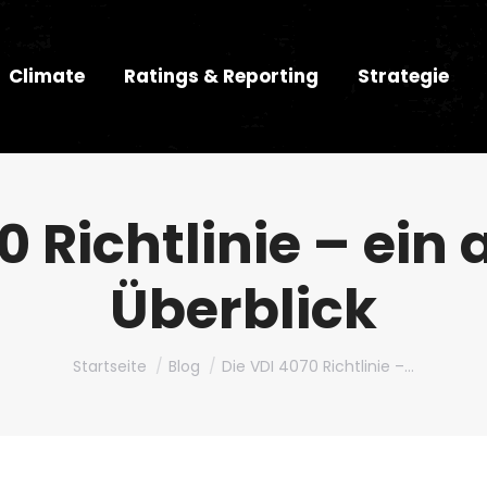
Climate
Ratings & Reporting
Strategie
0 Richtlinie – ein
Überblick
Du bist hier:
Startseite
Blog
Die VDI 4070 Richtlinie –…