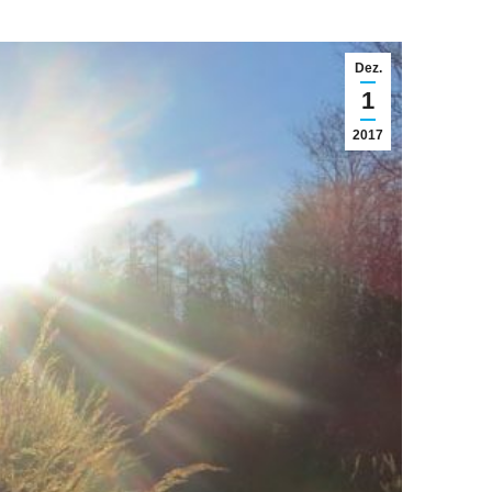
Dez.
1
2017