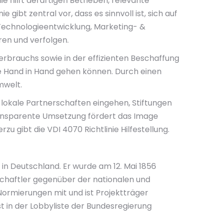
e hilft derartigen Betrieben, relevante
t zentral vor, dass es sinnvoll ist, sich auf
, Technologieentwicklung, Marketing- &
ren und verfolgen.
rbrauchs sowie in der effizienten Beschaffung
te Hand in Hand gehen können. Durch einen
mwelt.
 lokale Partnerschaften eingehen, Stiftungen
ransparente Umsetzung fördert das Image
u gibt die VDI 4070 Richtlinie Hilfestellung.
 in Deutschland. Er wurde am 12. Mai 1856
schaftler gegenüber der nationalen und
Normierungen mit und ist Projektträger
t in der Lobbyliste der Bundesregierung