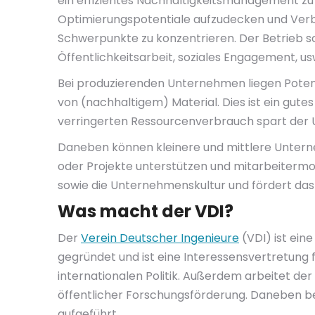
ein effizientes Nachhaltigkeitsmanagement zu i
Optimierungspotentiale aufzudecken und Verbes
Schwerpunkte zu konzentrieren. Der Betrieb sol
Öffentlichkeitsarbeit, soziales Engagement, us
Bei produzierenden Unternehmen liegen Potent
von (nachhaltigem) Material. Dies ist ein gut
verringerten Ressourcenverbrauch spart der 
Daneben können kleinere und mittlere Unterneh
oder Projekte unterstützen und mitarbeiterm
sowie die Unternehmenskultur und fördert das Po
Was macht der VDI?
Der
Verein Deutscher Ingenieure
(VDI) ist ein
gegründet und ist eine Interessensvertretung
internationalen Politik. Außerdem arbeitet de
öffentlicher Forschungsförderung. Daneben bet
aufgeführt.