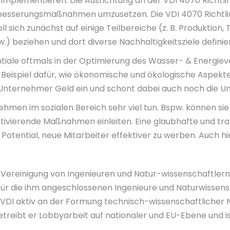
mplementieren. Die Ausrichtung an der VDI 4070 Richtlini
serungsmaßnahmen umzusetzen. Die VDI 4070 Richtlinie gib
l sich zunächst auf einige Teilbereiche (z. B. Produktion
w.) beziehen und dort diverse Nachhaltigkeitsziele definie
iale oftmals in der Optimierung des Wasser- & Energieve
es Beispiel dafür, wie ökonomische und ökologische Aspek
Unternehmer Geld ein und schont dabei auch noch die U
men im sozialen Bereich sehr viel tun. Bspw. können sie
otivierende Maßnahmen einleiten. Eine glaubhafte und t
tential, neue Mitarbeiter effektiver zu werben. Auch hierz
e Vereinigung von Ingenieuren und Natur-wissenschaftlern
 für die ihm angeschlossenen Ingenieure und Naturwissen
r VDI aktiv an der Formung technisch-wissenschaftlicher 
reibt er Lobbyarbeit auf nationaler und EU-Ebene und is