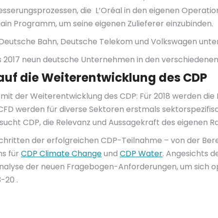
sserungsprozessen, die L’Oréal in den eigenen Operations
ain Programm, um seine eigenen Zulieferer einzubinden.
 Deutsche Bahn, Deutsche Telekom und Volkswagen unter
 2017 neun deutsche Unternehmen in den verschiedenen 
uf die Weiterentwicklung des CDP
 mit der Weiterentwicklung des CDP: Für 2018 werden di
TCFD werden für diverse Sektoren erstmals sektorspezif
rsucht CDP, die Relevanz und Aussagekraft des eigenen Ra
Schritten der erfolgreichen CDP-Teilnahme – von der 
ns für
CDP Climate Change
und
CDP Water
. Angesichts d
Analyse der neuen Fragebogen-Anforderungen, um sich op
-20 .