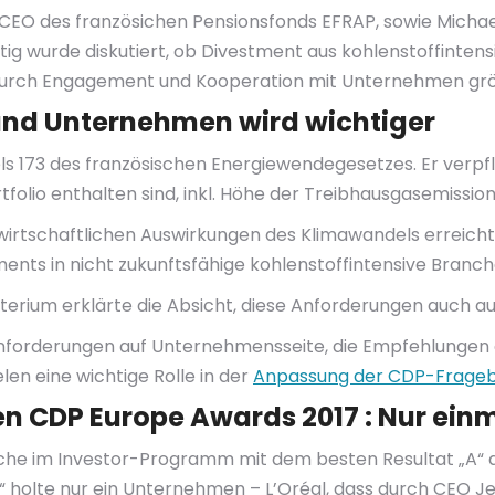
, CEO des französichen Pensionsfonds EFRAP, sowie Micha
itig wurde diskutiert, ob Divestment aus kohlenstoffinte
en durch Engagement und Kooperation mit Unternehmen gr
und Unternehmen wird wichtiger
els 173 des französischen Energiewendegesetzes. Er verpf
tfolio enthalten sind, inkl. Höhe der Treibhausgasemissione
wirtschaftlichen Auswirkungen des Klimawandels erreicht
ments in nicht zukunftsfähige kohlenstoffintensive Bran
erium erklärte die Absicht, diese Anforderungen auch a
forderungen auf Unternehmensseite, die Empfehlungen d
elen eine wichtige Rolle in der
Anpassung der CDP-Frageb
n CDP Europe Awards 2017 : Nur einm
lche im Investor-Programm mit dem besten Resultat „A“ 
A“ holte nur ein Unternehmen – L’Oréal, dass durch CEO 