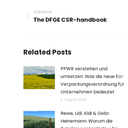
Beitragsnavigation
VORHERIGE
The DFGE CSR-handbook
Vorheriger
Beitrag:
Related Posts
PPWR verstehen und
umsetzen: Was die neue EU-
Verpackungsverordnung für
Unternehmen bedeutet
6. August 2026
Rewe, Lidl, Aldi & Gebr.
Heinemann: Warum die