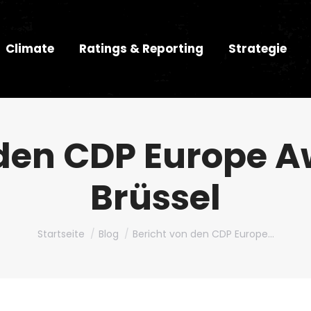
Climate
Ratings & Reporting
Strategie
den CDP Europe A
Brüssel
Du bist hier:
Startseite
Blog
Bericht von den CDP Europe…