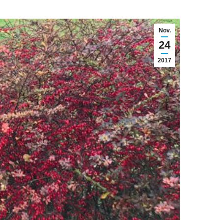
Nov.
24
2017