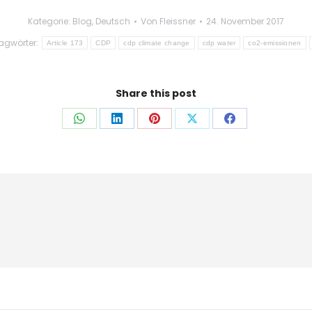
Kategorie:
Blog
,
Deutsch
Von
Fleissner
24. November 2017
agwörter:
Article 173
CDP
cdp climate change
cdp water
co2-emissionen
Share this post
Auf
Auf
Auf
Auf
Auf
WhatsApp
LinkedIn
Pinterest
X
Facebook
teilen
teilen
teilen
teilen
teilen