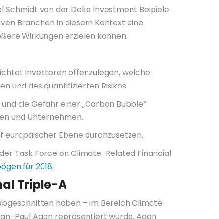
el Schmidt von der Deka Investment Beipiele
nsiven Branchen in diesem Kontext eine
ößere Wirkungen erzielen können.
lichtet Investoren offenzulegen, welche
n und des quantifizierten Risikos.
 und die Gefahr einer „Carbon Bubble“
chen und Unternehmen.
uf europäischer Ebene durchzusetzen.
er Task Force on Climate-Related Financial
ögen für 2018
.
al Triple-A
abgeschnitten haben – im Bereich Climate
Jean-Paul Agon repräsentiert wurde. Agon