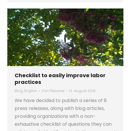
Checklist to easily improve labor
practices
Blog
,
English
Von
Fleissner
12. August 2016
We have decided to publish a series of 8
press releases, along with blog articles,
providing organizations with a non-
exhaustive checklist of questions they can