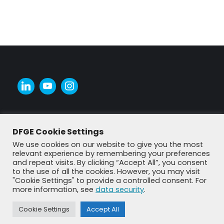
DFGE Cookie Settings
We use cookies on our website to give you the most
relevant experience by remembering your preferences
and repeat visits. By clicking “Accept All”, you consent
to the use of all the cookies. However, you may visit
"Cookie Settings" to provide a controlled consent. For
more information, see
data security
.
© DFGE 2026. All rights reserved.
Cookie Settings
Accept All
Previously used menu 1
+49 8192 99 7 33-20
info@dfge.de