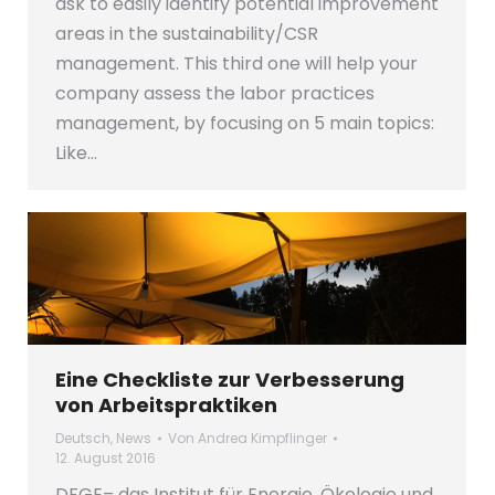
ask to easily identify potential improvement
areas in the sustainability/CSR
management. This third one will help your
company assess the labor practices
management, by focusing on 5 main topics:
Like…
Eine Checkliste zur Verbesserung
von Arbeitspraktiken
Deutsch
,
News
Von
Andrea Kimpflinger
12. August 2016
DFGE– das Institut für Energie, Ökologie und