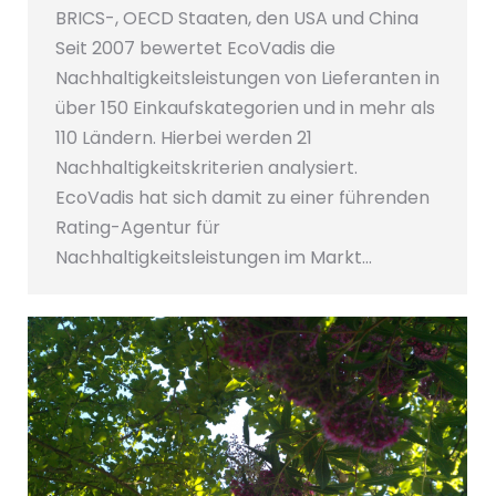
BRICS-, OECD Staaten, den USA und China
Seit 2007 bewertet EcoVadis die
Nachhaltigkeitsleistungen von Lieferanten in
über 150 Einkaufskategorien und in mehr als
110 Ländern. Hierbei werden 21
Nachhaltigkeitskriterien analysiert.
EcoVadis hat sich damit zu einer führenden
Rating-Agentur für
Nachhaltigkeitsleistungen im Markt…