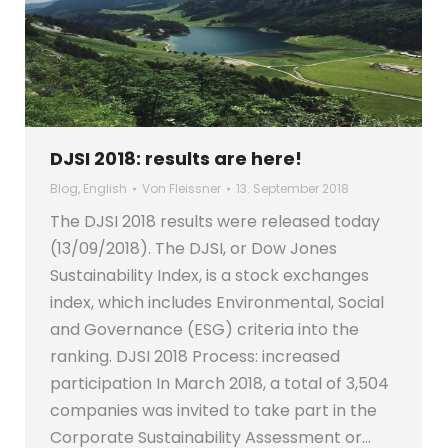
DJSI 2018: results are here!
Blog
,
English
Von
Fleissner
13. September 2018
The DJSI 2018 results were released today
(13/09/2018). The DJSI, or Dow Jones
Sustainability Index, is a stock exchanges
index, which includes Environmental, Social
and Governance (ESG) criteria into the
ranking. DJSI 2018 Process: increased
participation In March 2018, a total of 3,504
companies was invited to take part in the
Corporate Sustainability Assessment or…