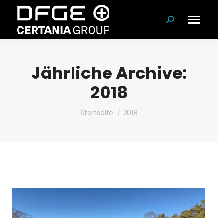
Suchen:
Jährliche Archive:
2018
Du bist hier:
Startseite
2018