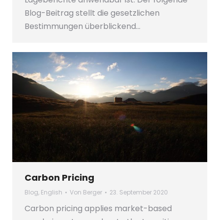
Blog-Beitrag stellt die gesetzlichen
Bestimmungen überblickend…
Carbon Pricing
Blog
,
English
Von
Berger
23. September 2020
Carbon pricing applies market-based