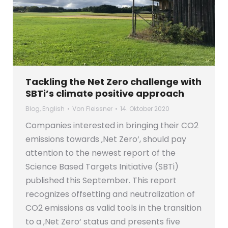
Tackling the Net Zero challenge with
SBTi’s climate positive approach
Blog
,
English
Von
Fleissner
14. Oktober 2020
Companies interested in bringing their CO2
emissions towards ‚Net Zero‘, should pay
attention to the newest report of the
Science Based Targets Initiative (SBTi)
published this September. This report
recognizes offsetting and neutralization of
CO2 emissions as valid tools in the transition
to a ‚Net Zero‘ status and presents five