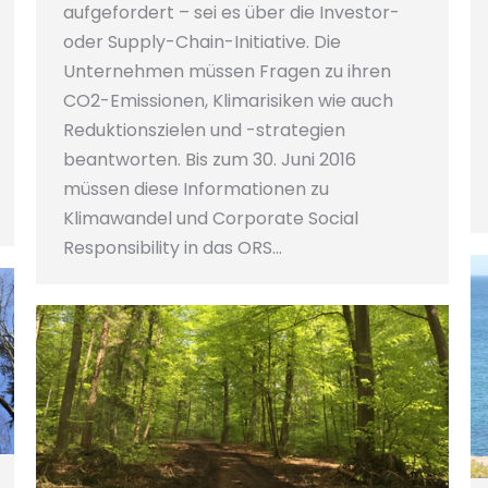
aufgefordert – sei es über die Investor-
oder Supply-Chain-Initiative. Die
Unternehmen müssen Fragen zu ihren
CO2-Emissionen, Klimarisiken wie auch
Reduktionszielen und -strategien
beantworten. Bis zum 30. Juni 2016
müssen diese Informationen zu
Klimawandel und Corporate Social
Responsibility in das ORS…