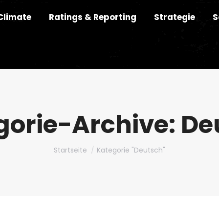
Climate
Ratings & Reporting
Strategie
S
gorie-Archive:
De
Du bist hier:
Startseite
Kategorie "Deutsch"