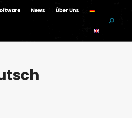
oftware
News
Über Uns
Suchen:
utsch