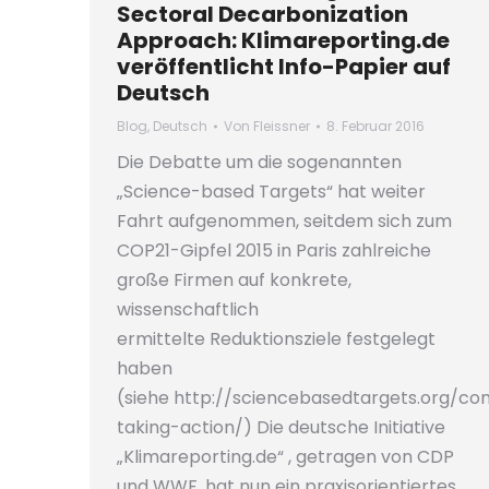
Sectoral Decarbonization
Approach: Klimareporting.de
veröffentlicht Info-Papier auf
Deutsch
Blog
,
Deutsch
Von
Fleissner
8. Februar 2016
Die Debatte um die sogenannten
„Science-based Targets“ hat weiter
Fahrt aufgenommen, seitdem sich zum
COP21-Gipfel 2015 in Paris zahlreiche
große Firmen auf konkrete,
wissenschaftlich
ermittelte Reduktionsziele festgelegt
haben
(siehe http://sciencebasedtargets.org/c
taking-action/) Die deutsche Initiative
„Klimareporting.de“ , getragen von CDP
und WWF, hat nun ein praxisorientiertes