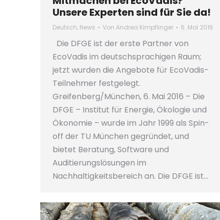
Mitmachen bei EcoVadis?
Unsere Experten sind für Sie da!
Deutsch
,
News
Von
Andrea Kimpflinger
6. Mai 2016
Die DFGE ist der erste Partner von
EcoVadis im deutschsprachigen Raum;
jetzt wurden die Angebote für EcoVadis-
Teilnehmer festgelegt.
Greifenberg/München, 6. Mai 2016 – Die
DFGE – Institut für Energie, Ökologie und
Ökonomie – wurde im Jahr 1999 als Spin-
off der TU München gegründet, und
bietet Beratung, Software und
Auditierungslösungen im
Nachhaltigkeitsbereich an. Die DFGE ist…