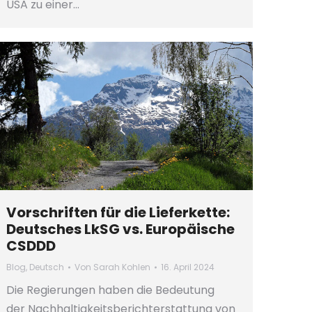
USA zu einer…
Vorschriften für die Lieferkette:
Deutsches LkSG vs. Europäische
CSDDD
Blog
,
Deutsch
Von
Sarah Kohlen
16. April 2024
Die Regierungen haben die Bedeutung
der Nachhaltigkeitsberichterstattung von