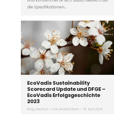
und konzentrierte sich ausschließlich auf
die Spezifikationen…
EcoVadis Sustainability
Scorecard Update und DFGE –
EcoVadis Erfolgsgeschichte
2023
Blog
,
Deutsch
Von
Andrea Brem
16. April 2024