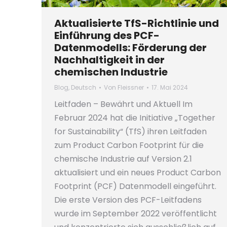
Aktualisierte TfS-Richtlinie und
Einführung des PCF-
Datenmodells: Förderung der
Nachhaltigkeit in der
chemischen Industrie
Blog
,
Deutsch
Von
Fleissner
17. Mai 2024
Leitfaden – Bewährt und Aktuell Im
Februar 2024 hat die Initiative „Together
for Sustainability“ (TfS) ihren Leitfaden
zum Product Carbon Footprint für die
chemische Industrie auf Version 2.1
aktualisiert und ein neues Product Carbon
Footprint (PCF) Datenmodell eingeführt.
Die erste Version des PCF-Leitfadens
wurde im September 2022 veröffentlicht