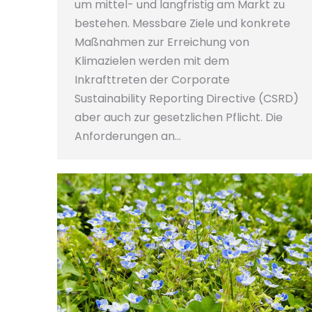
um mittel- und langfristig am Markt zu
bestehen. Messbare Ziele und konkrete
Maßnahmen zur Erreichung von
Klimazielen werden mit dem
Inkrafttreten der Corporate
Sustainability Reporting Directive (CSRD)
aber auch zur gesetzlichen Pflicht. Die
Anforderungen an…