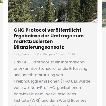
GHG Protocol veröffentlicht
Ergebnisse der Umfrage zum
marktbasierten
Bilanzierungsansatz
Blog
,
Deutsch
Von
Berger
24. April 2024
Das GHG-Protocol ist ein international
anerkannter Standard für die Erfassung
und Berichterstattung von
Treibhausgasemissionen (THG). Es wurde
von zwei Non-Profit-Organisationen
entwickelt: dem World Resources
Institute (WRI) und dem World Business