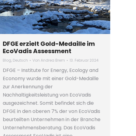
DFGE erzielt Gold-Medaille im
EcoVadis Assessment
Blog
,
Deutsch
Von
Andrea Brem
13. Februar 2024
DFGE – Institute for Energy, Ecology and
Economy wurde mit einer Gold-Medaille
zur Anerkennung der
Nachhaltigkeitsleistung von EcoVadis
ausgezeichnet. Somit befindet sich die
DFGE in den oberen 7% der von EcoVadis
beurteilten Unternehmen in der Branche
Unternehmensberatung. Das EcoVadis
Assessment EcoVadis ist eine