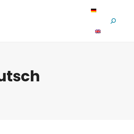
oftware
News
Über Uns
Suchen:
utsch