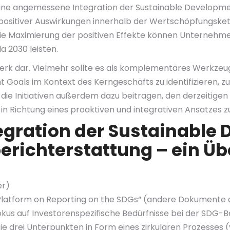
.). Eine angemessene Integration der Sustainable Develop
 positiver Auswirkungen innerhalb der Wertschöpfungske
ie Maximierung der positiven Effekte können Unternehme
 2030 leisten.
nwerk dar. Vielmehr sollte es als komplementäres Werk
 Goals im Kontext des Kerngeschäfts zu identifizieren, z
e Initiativen außerdem dazu beitragen, den derzeitigen T
 Richtung eines proaktiven und integrativen Ansatzes zu l
tegration der Sustainable
erichterstattung – ein Üb
er)
atform on Reporting on the SDGs“ (andere Dokumente dies
okus auf Investorenspezifische Bedürfnisse bei der SDG-
je drei Unterpunkten in Form eines zirkulären Prozesses (v