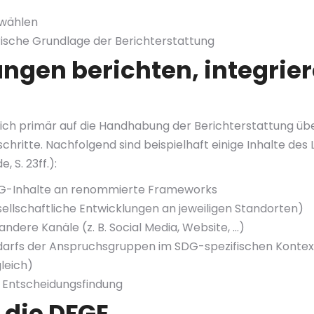
 wählen
ische Grundlage der Berichterstattung
ungen berichten, integrie
sich primär auf die Handhabung der Berichterstattung über
tte. Nachfolgend sind beispielhaft einige Inhalte des Lei
 S. 23ff.):
SDG-Inhalte an renommierte Frameworks
esellschaftliche Entwicklungen an jeweiligen Standorten)
dere Kanäle (z. B. Social Media, Website, …)
rfs der Anspruchsgruppen im SDG-spezifischen Kontext 
leich)
e Entscheidungsfindung
 die DFGE