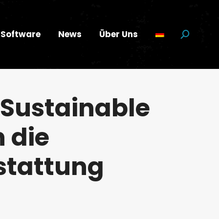
Software
News
Über Uns
Suchen:
 Sustainable
 die
stattung