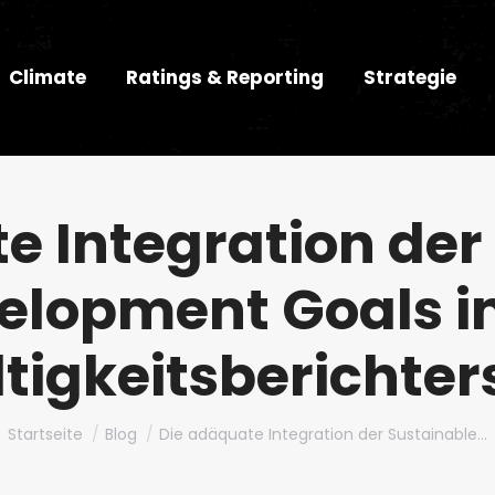
Climate
Ratings & Reporting
Strategie
e Integration der
elopment Goals in
tigkeitsberichter
Du bist hier:
Startseite
Blog
Die adäquate Integration der Sustainable…