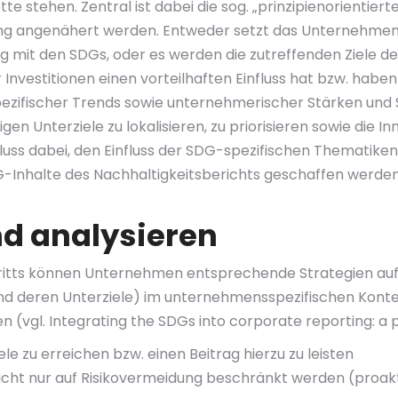
tehen. Zentral ist dabei die sog. „prinzipienorientierte Pr
rung angenähert werden. Entweder setzt das Unternehme
mit den SDGs, oder es werden die zutreffenden Ziele de
Investitionen einen vorteilhaften Einfluss hat bzw. habe
ifischer Trends sowie unternehmerischer Stärken und S
en Unterziele zu lokalisieren, zu priorisieren sowie die I
hluss dabei, den Einfluss der SDG-spezifischen Thematiken
G-Inhalte des Nachhaltigkeitsberichts geschaffen werden 
nd analysieren
ritts können Unternehmen entsprechende Strategien aufs
d deren Unterziele) im unternehmensspezifischen Kontext
gl. Integrating the SDGs into corporate reporting: a prac
le zu erreichen bzw. einen Beitrag hierzu zu leisten
h nicht nur auf Risikovermeidung beschränkt werden (proa