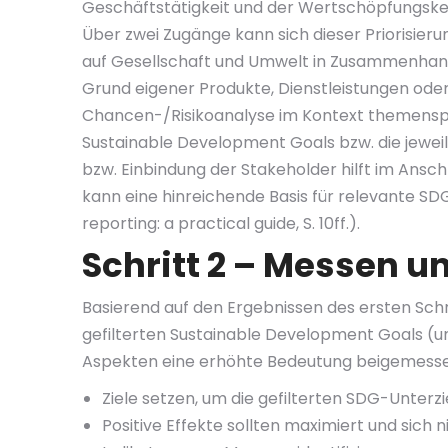
Geschäftstätigkeit und der Wertschöpfungskette s
Über zwei Zugänge kann sich dieser Priorisie
auf Gesellschaft und Umwelt in Zusammenhang 
Grund eigener Produkte, Dienstleistungen oder 
Chancen-/Risikoanalyse im Kontext themenspez
Sustainable Development Goals bzw. die jeweilig
bzw. Einbindung der Stakeholder hilft im Ansc
kann eine hinreichende Basis für relevante SD
reporting: a practical guide, S. 10ff.).
Schritt 2 – Messen u
Basierend auf den Ergebnissen des ersten Sch
gefilterten Sustainable Development Goals (un
Aspekten eine erhöhte Bedeutung beigemessen (v
Ziele setzen, um die gefilterten SDG-Unterzie
Positive Effekte sollten maximiert und sic