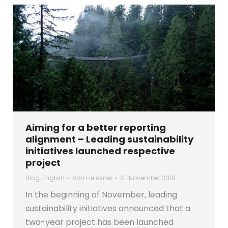
Aiming for a better reporting
alignment – Leading sustainability
initiatives launched respective
project
Blog
,
English
Von
Fleissner
21. November 2018
In the beginning of November, leading
sustainability initiatives announced that a
two-year project has been launched