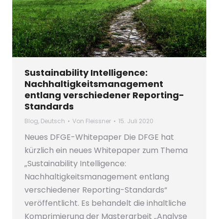
Sustainability Intelligence:
Nachhaltigkeitsmanagement
entlang verschiedener Reporting-
Standards
Blog
,
Deutsch
Von
Fleissner
15. Juli 2020
Neues DFGE-Whitepaper Die DFGE hat
kürzlich ein neues Whitepaper zum Thema
„Sustainability Intelligence:
Nachhaltigkeitsmanagement entlang
verschiedener Reporting-Standards“
veröffentlicht. Es behandelt die inhaltliche
Komprimierung der Masterarbeit „Analyse