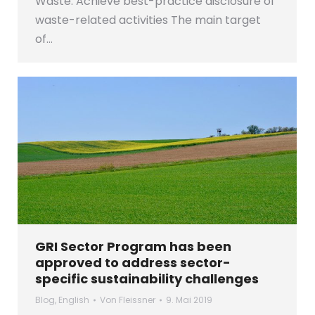
Waste. Achieve best-practice disclosure of
waste-related activities The main target
of…
GRI Sector Program has been
approved to address sector-
specific sustainability challenges
Blog
,
English
Von
Fleissner
9. Mai 2019