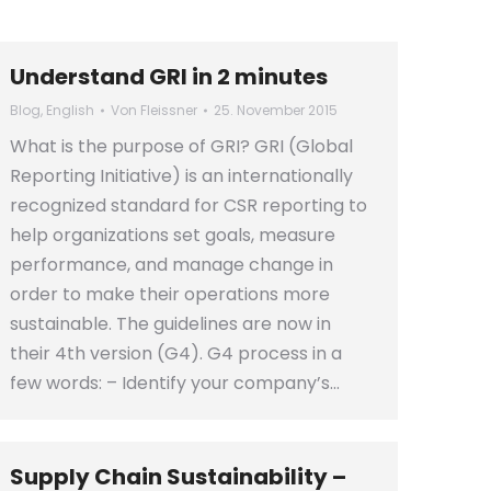
Understand GRI in 2 minutes
Blog
,
English
Von
Fleissner
25. November 2015
What is the purpose of GRI? GRI (Global
Reporting Initiative) is an internationally
recognized standard for CSR reporting to
help organizations set goals, measure
performance, and manage change in
order to make their operations more
sustainable. The guidelines are now in
their 4th version (G4). G4 process in a
few words: – Identify your company’s…
Supply Chain Sustainability –