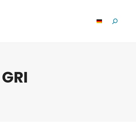
Software
News
Über Uns
Suchen:
:
GRI