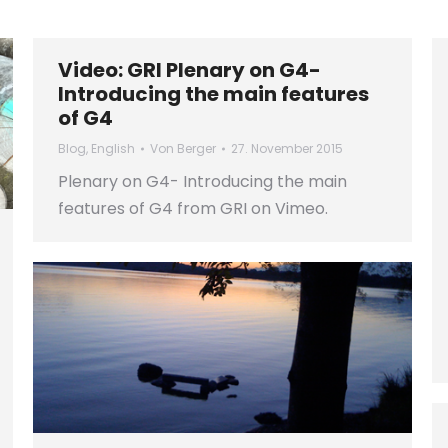
Video: GRI Plenary on G4-
Introducing the main features
of G4
Blog
,
English
Von
Berger
27. November 2015
Plenary on G4- Introducing the main
features of G4 from GRI on Vimeo.